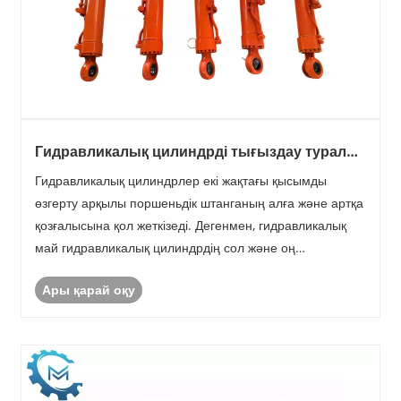
Гидравликалық цилиндрді тығыздау туралы
қаншалықты білесіз?
Гидравликалық цилиндрлер екі жақтағы қысымды
өзгерту арқылы поршеньдік штанганың алға және артқа
қозғалысына қол жеткізеді. Дегенмен, гидравликалық
май гидравликалық цилиндрдің сол және оң
камераларында бар. Гидравликалық цилиндрдегі
Ары қарай оқу
поршень қозғалысты да, жабдықтың қажетті
герметикалық өнімділігін ......