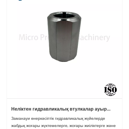
Неліктен гидравликалық втулкалар ауыр
техниканың тұрақты жұмысын қамтамасыз
Заманауи өнеркәсіптік гидравликалық жүйелерде
ететін «жасырын батырлар» болып
жабдық жоғары жүктемелерге, жоғары жиіліктерге және
табылады?