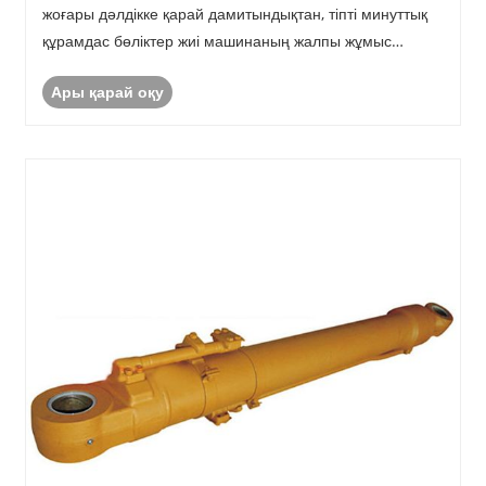
жоғары дәлдікке қарай дамитындықтан, тіпті минуттық
құрамдас бөліктер жиі машинаның жалпы жұмыс
тұрақтылығын анықтайды. Жақында өнеркәсіптік
Ары қарай оқу
машина жасау саласындағы техникалық сарапшылар
жоғары сапалы ......