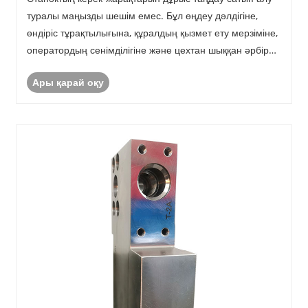
туралы маңызды шешім емес. Бұл өңдеу дәлдігіне,
өндіріс тұрақтылығына, құралдың қызмет ету мерзіміне,
оператордың сенімділігіне және цехтан шыққан әрбір
бөлшектің түпкілікті құнына тікелей әсер етеді.
Ары қарай оқу