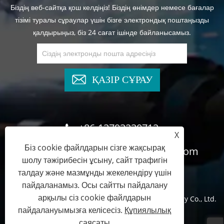
Біздің веб-сайтқа қош келдіңіз! Біздің өнімдер немесе бағалар
тізімі туралы сұраулар үшін бізге электрондық поштаңызды
қалдырыңыз, біз 24 сағат ішінде байланысамыз.
ҚАЗІР СҰРАУ
+86-13793230712
X
Біз cookie файлдарын сізге жақсырақ
cyndee@wghydrauliccylinder.com
шолу тәжірибесін ұсыну, сайт трафигін
талдау және мазмұнды жекелендіру үшін
пайдаланамыз. Осы сайтты пайдалану
арқылы сіз cookie файлдарын
Copyright © 2024 Qingdao Micro Precision Machinery Co., Ltd.
пайдалануымызға келісесіз.
Құпиялылық
Барлық құқықтар қорғалған.
саясаты