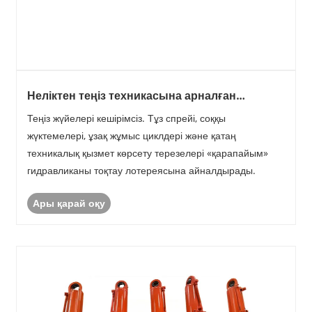
Неліктен теңіз техникасына арналған
гидравликалық цилиндрлер жиі істен
Теңіз жүйелері кешірімсіз. Тұз спрейі, соққы
шығады?
жүктемелері, ұзақ жұмыс циклдері және қатаң
техникалық қызмет көрсету терезелері «қарапайым»
гидравликаны тоқтау лотереясына айналдырады.
Ары қарай оқу