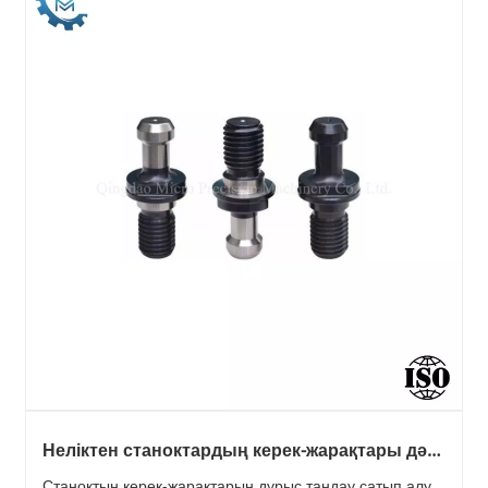
Неліктен станоктардың керек-жарақтары дәл
өндіріс үшін қажет?
Станоктың керек-жарақтарын дұрыс таңдау сатып алу