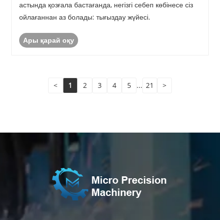
астында қозғала бастағанда, негізгі себеп көбінесе сіз
ойлағаннан аз болады: тығыздау жүйесі.
Ары қарай оқу
<
1
2
3
4
5
...
21
>