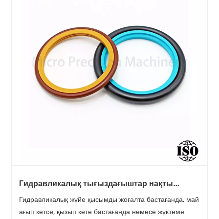
Гидравликалық тығыздағыштар нақты
әлемдегі гидравликалық жүйелердегі тоқтап
Гидравликалық жүйе қысымды жоғалта бастағанда, май
қалуды қалай болдырмайды?
ағып кетсе, қызып кете бастағанда немесе жүктеме