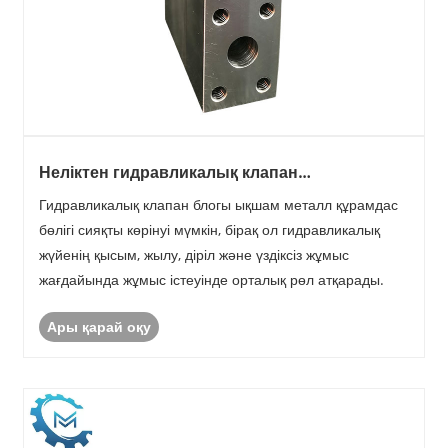
Неліктен гидравликалық клапан
блоктарының сапасы көптеген сатып
Гидравликалық клапан блогы ықшам металл құрамдас
алушылар күткеннен де маңызды?
бөлігі сияқты көрінуі мүмкін, бірақ ол гидравликалық
жүйенің қысым, жылу, діріл және үздіксіз жұмыс
жағдайында жұмыс істеуінде орталық рөл атқарады.
Ары қарай оқу