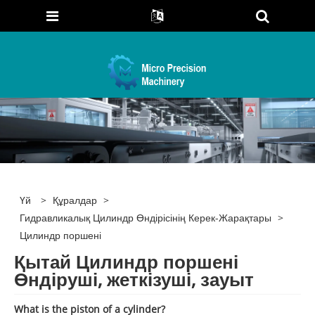
Үй
>
Құралдар
>
Гидравликалық Цилиндр Өндірісінің Керек-Жарақтары
>
Цилиндр поршені
Қытай Цилиндр поршені
Өндіруші, жеткізуші, зауыт
What is the piston of a cylinder?