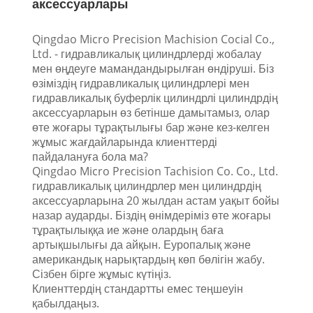
аксессуарлары
Qingdao Micro Precision Machision Cocial Co.,
Ltd. - гидравликалық цилиндрлерді жобалау
мен өңдеуге мамандандырылған өндіруші. Біз
өзіміздің гидравликалық цилиндрлері мен
гидравликалық буферлік цилиндрлі цилиндрдің
аксессуарларын өз бетінше дамытамыз, олар
өте жоғары тұрақтылығы бар және кез-келген
жұмыс жағдайларында клиенттерді
пайдалануға бола ма?
Qingdao Micro Precision Tachision Co. Co., Ltd.
гидравликалық цилиндрлер мен цилиндрдің
аксессуарларына 20 жылдан астам уақыт бойы
назар аударды. Біздің өнімдеріміз өте жоғары
тұрақтылыққа ие және олардың баға
артықшылығы да айқын. Еуропалық және
американдық нарықтардың көп бөлігін жабу.
Сізбен бірге жұмыс күтіңіз.
Клиенттердің стандартты емес теңшеуін
қабылдаңыз.