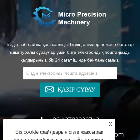
Біздің веб-сайтқа қош келдіңіз! Біздің өнімдер немесе бағалар
тізімі туралы сұраулар үшін бізге электрондық поштаңызды
қалдырыңыз, біз 24 сағат ішінде байланысамыз.
ҚАЗІР СҰРАУ
+86-13793230712
X
Біз cookie файлдарын сізге жақсырақ
cyndee@wghydrauliccylinder.com
шолу тәжірибесін ұсыну, сайт трафигін