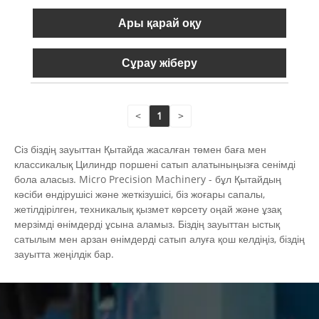
Ары қарай оқу
Сұрау жіберу
<
1
>
Сіз біздің зауыттан Қытайда жасалған төмен баға мен
классикалық Цилиндр поршені сатып алатыныңызға сенімді
бола аласыз. Micro Precision Machinery - бұл Қытайдың
кәсіби өндірушісі және жеткізушісі, біз жоғары сапалы,
жетілдірілген, техникалық қызмет көрсету оңай және ұзақ
мерзімді өнімдерді ұсына аламыз. Біздің зауыттан ыстық
сатылым мен арзан өнімдерді сатып алуға қош келдіңіз, біздің
зауытта жеңілдік бар.