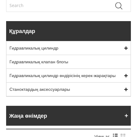
Құралдар
Гидравликалық цилиндр
Гидравликалық клапан блогы
Гидравликалық цилиндр өндірісінің керек-жарақтары
Станоктардың аксессуарлары
Жаңа өнімдер
View as