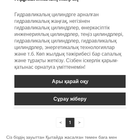
Гидравликалық цилиндрге арналған
гидравликалық жаңғақ, негізінен
гидравликалық цилиндрлер, өнеркәсіптік
инженериялық цилиндрлер, теңіз цилиндрлері,
гидравликалық цилиндрлер, гидравликалық
цилиндрлер, энергетикалық технологиялар
және т.б. Көп жылдық тәжірибесі бар сапалық
және тұрақты жеткізу. Сізбен іскерлік қарым-
қатынас орнатуға үміттенемін!
Ары қарай оқу
Сұрау жіберу
<
1
>
Сіз біздің зауыттан Қытайда жасалған төмен баға мен