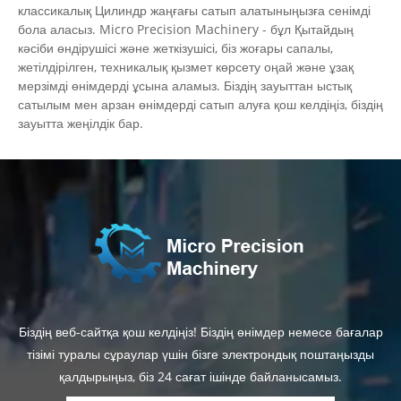
классикалық Цилиндр жаңғағы сатып алатыныңызға сенімді
бола аласыз. Micro Precision Machinery - бұл Қытайдың
кәсіби өндірушісі және жеткізушісі, біз жоғары сапалы,
жетілдірілген, техникалық қызмет көрсету оңай және ұзақ
мерзімді өнімдерді ұсына аламыз. Біздің зауыттан ыстық
сатылым мен арзан өнімдерді сатып алуға қош келдіңіз, біздің
зауытта жеңілдік бар.
Біздің веб-сайтқа қош келдіңіз! Біздің өнімдер немесе бағалар
тізімі туралы сұраулар үшін бізге электрондық поштаңызды
қалдырыңыз, біз 24 сағат ішінде байланысамыз.