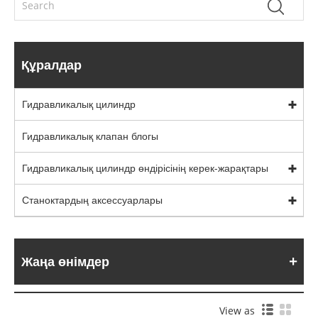
Құралдар
Гидравликалық цилиндр
Гидравликалық клапан блогы
Гидравликалық цилиндр өндірісінің керек-жарақтары
Станоктардың аксессуарлары
Жаңа өнімдер
View as