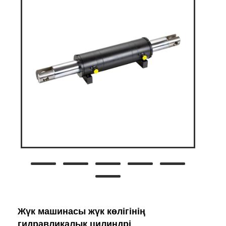
Жүк машинасы жүк көлігінің
гидравликалық цилиндрі