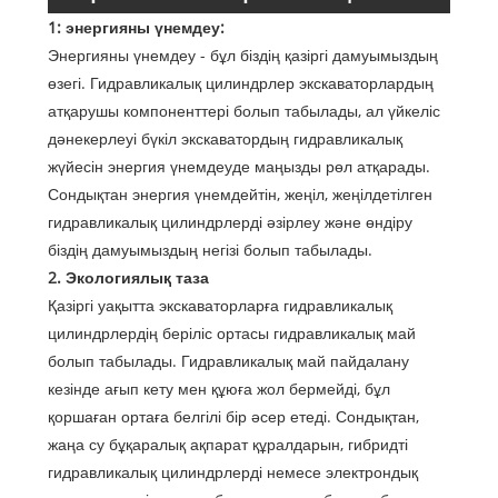
1: энергияны үнемдеу:
гидравликалық цилиндрінің техникалық
Энергияны үнемдеу - бұл біздің қазіргі дамуымыздың
даму тенденциялары
өзегі. Гидравликалық цилиндрлер экскаваторлардың
атқарушы компоненттері болып табылады, ал үйкеліс
дәнекерлеуі бүкіл экскаватордың гидравликалық
жүйесін энергия үнемдеуде маңызды рөл атқарады.
Сондықтан энергия үнемдейтін, жеңіл, жеңілдетілген
гидравликалық цилиндрлерді әзірлеу және өндіру
біздің дамуымыздың негізі болып табылады.
2. Экологиялық таза
Қазіргі уақытта экскаваторларға гидравликалық
цилиндрлердің беріліс ортасы гидравликалық май
болып табылады. Гидравликалық май пайдалану
кезінде ағып кету мен құюға жол бермейді, бұл
қоршаған ортаға белгілі бір әсер етеді. Сондықтан,
жаңа су бұқаралық ақпарат құралдарын, гибридті
гидравликалық цилиндрлерді немесе электрондық