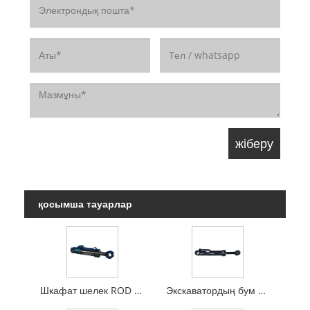
қосымша тауарлар
Шкафат шелек ROD цилиндрі
Экскаватордың бум цилиндрі