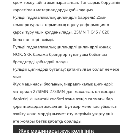
хром төсеу, айна жылтыратылған. Тапсырыс берушінің
көрсетілген материалдарды қабылдаңыз
Рульді гидравликалық цилиндрлі баррель: 25мн
температуралы термиялық өңдеу деформацияға
қарсы тұру үшін қолданылады. 25MN T C45 / C20
болаттан гөрі төзімді.
Рульді гидравликалық цилиндрлі цилиндрлі жинақ:
NOK, SKF, балама брендтер тұтынушы бойынша
брендтерді қабылдай алады
Рульдік цилиндрді бұталау: қатайтылған болат немесе
мыс
Жүк машинасы блогының гидравликалық цилиндрі:
материал 27SIMN 27SIMN-дан жасалған, ол жоғары
беріктігі, кішкентай келбеті және жеңіл салмағы бар
қорытпалардан жасалған. Бұл жер және ішкі үйкелісті
азайту және мөрдің қызмет ету мерзімін ұзарту үшін
өте жоғары беттік қабатқа оралады.
Жүк машинасы жүк көлігінің