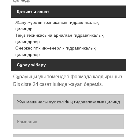
Қатысты санат
Жаяу жүретін техниканың гидравликалық
цилиндрі
Теңіз техникасына арналған гидравликалық
цилиндрлер
Өнеркәсіптік инженерлік гидравликалық
цилиндрлер
Сұрау жіберу
Сұрауыңызды төмендегі формада қалдырыңыз.
Біз сізге 24 сағат ішінде жауап береміз.