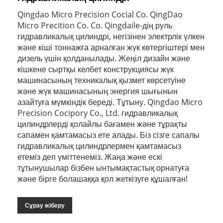
Qingdao Micro Precision Cocial Co. QingDao
Micro Precition Co. Co. Qingdaile-дің руль
гидравликалық цилиндрі, негізінен электрлік үлкен
және кіші тоннажға арналған жүк көтергіштері мен
дизель үшін қолданылады. Жеңіл дизайн және
кішкене сыртқы келбет конструкциясы жүк
машинасының техникалық қызмет көрсетуіне
және жүк машинасының энергия шығынын
азайтуға мүмкіндік береді. Тұтыну. Qingdao Micro
Precision Cocipory Co., Ltd. гидравликалық
цилиндрлерді қолайлы бағамен және тұрақты
сапамен қамтамасыз ете алады. Біз сізге сапалы
гидравликалық цилиндрлермен қамтамасыз
етеміз деп үміттенеміз. Жаңа және ескі
тұтынушылар бізбен ынтымақтастық орнатуға
және бірге болашаққа қол жеткізуге құшалған!
Сұрау жіберу