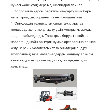
жүйесі және ұзақ мерзімді цилиндрлі лайнер
3. Коррозияға қарсы беріктігін жақсарту үшін берік
қатты хромдық поршентті өзекті қолданыңыз
4. Өнімдердің техникалық сипаттамалары аз
мөлшерде және жеңіл жету үшін жоғары қысымды
рецепт қабылдайды. Тапсырыс берушіге сәйкес
жасалған дизайн әр түрлі жұмыс орталарына сәйкес
келуі керек. Экологиялық таза өнімдерді өндіру
экологиялық таза материалдарды қолдану арқылы
және өндірістік процестерді таңдау арқылы қол
жеткізіледі.