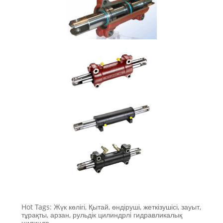
Hot Tags: Жүк көлігі, Қытай, өндіруші, жеткізушісі, зауыт,
тұрақты, арзан, рульдік цилиндрлі гидравликалық
цилиндр