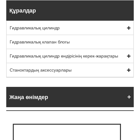
Құралдар
Гидравликалық цилиндр
Гидравликалық клапан блогы
Гидравликалық цилиндр өндірісінің керек-жарақтары
Станоктардың аксессуарлары
Жаңа өнімдер