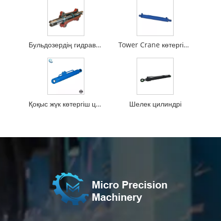
Бульдозердің гидравликалық цилиндрі
Tower Crane көтергіш цилиндр
Қоқыс жүк көтергіш цилиндр
Шелек цилиндрі