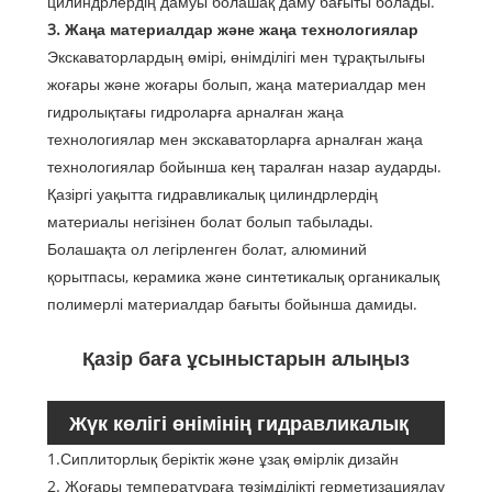
цилиндрлердің дамуы болашақ даму бағыты болады.
3. Жаңа материалдар және жаңа технологиялар
Экскаваторлардың өмірі, өнімділігі мен тұрақтылығы
жоғары және жоғары болып, жаңа материалдар мен
гидролықтағы гидроларға арналған жаңа
технологиялар мен экскаваторларға арналған жаңа
технологиялар бойынша кең таралған назар аударды.
Қазіргі уақытта гидравликалық цилиндрлердің
материалы негізінен болат болып табылады.
Болашақта ол легірленген болат, алюминий
қорытпасы, керамика және синтетикалық органикалық
полимерлі материалдар бағыты бойынша дамиды.
Қазір баға ұсыныстарын алыңыз
Жүк көлігі өнімінің гидравликалық
1.Сиплиторлық беріктік және ұзақ өмірлік дизайн
цилиндрі:
2. Жоғары температураға төзімділікті герметизациялау