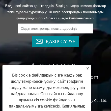
Біздің веб-сайтқа қош келдіңіз! Біздің өнімдер немесе бағалар
тізімі туралы сұраулар үшін бізге электрондық поштаңызды
қалдырыңыз, біз 24 сағат ішінде байланысамыз.
ҚАЗІР СҰРАУ
+86-13793230712
X
Біз cookie файлдарын сізге жақсырақ
cyndee@wghydrauliccylinder.com
шолу тәжірибесін ұсыну, сайт трафигін
талдау және мазмұнды жекелендіру үшін
пайдаланамыз. Осы сайтты пайдалану
арқылы сіз cookie файлдарын
Copyright © 2024 Qingdao Micro Precision Machinery Co., Ltd.
пайдалануымызға келісесіз.
Құпиялылық
Барлық құқықтар қорғалған.