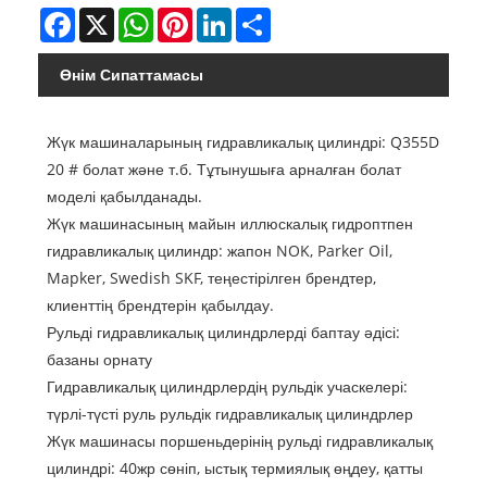
Facebook
X
WhatsApp
Pinterest
LinkedIn
Share
Өнім Сипаттамасы
Жүк машиналарының гидравликалық цилиндрі: Q355D
20 # болат және т.б. Тұтынушыға арналған болат
моделі қабылданады.
Жүк машинасының майын иллюскалық гидроптпен
гидравликалық цилиндр: жапон NOK, Parker Oil,
Mapker, Swedish SKF, теңестірілген брендтер,
клиенттің брендтерін қабылдау.
Рульді гидравликалық цилиндрлерді баптау әдісі:
базаны орнату
Гидравликалық цилиндрлердің рульдік учаскелері:
түрлі-түсті руль рульдік гидравликалық цилиндрлер
Жүк машинасы поршеньдерінің рульді гидравликалық
цилиндрі: 40жр сөніп, ыстық термиялық өңдеу, қатты